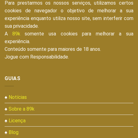
Para prestarmos os nossos serviços, utilizamos certos
cookies de navegador o objetivo de melhorar a sua
experiência enquanto utiliza nosso site, sem interferir com
sua privacidade.
A
89k
somente usa cookies para melhorar a sua
experiência.
Conteúdo somente para maiores de 18 anos.
Jogue com Responsabilidade.
GUIAS
♠
Notícias
♠
Sobre a 89k
♠
Licença
♠
Blog