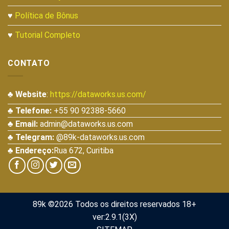
♥
Política de Bônus
♥
Tutorial Completo
CONTATO
♣ Website
:
https://dataworks.us.com/
♣ Telefone:
+55 90 92388-5660
♣ Email:
admin@dataworks.us.com
♣ Telegram:
@89k-dataworks.us.com
♣ Endereço:
Rua 672, Curitiba
89k ©2026 Todos os direitos reservados 18+
ver:2.9.1(3X)