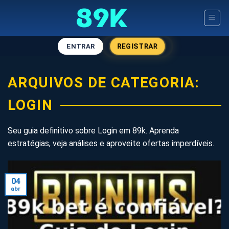
Skip
to
content
ENTRAR
REGISTRAR
ARQUIVOS DE CATEGORIA:
LOGIN
Seu guia definitivo sobre Login em 89k. Aprenda
estratégias, veja análises e aproveite ofertas imperdíveis.
04
abr